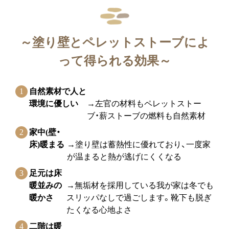
～
塗り壁とペレットストーブによ
って得られる効果
～
自然素材で人と
環境に優しい
→左官の材料もペレットストー
ブ・薪ストーブの燃料も自然素材
家中(壁・
床)暖まる
→塗り壁は蓄熱性に優れており、一度家
が温まると熱が逃げにくくなる
足元は床
暖並みの
→無垢材を採用している我が家は冬でも
暖かさ
スリッパなしで過ごします。靴下も脱ぎ
たくなる心地よさ
二階は暖