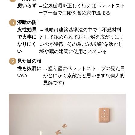
房いらず
→空気循環を正しく行えばペレットスト
ーブ一台で二階を含め家中温まる
漆喰の防
火性効果
→漆喰は建築基準法の中でも不燃材料
で火事に
として認められており、燃え広がりにく
なりにく
いのが特徴。その為、防火効能を活かし
い
城や蔵の建築に使用されている
見た目の相
性も抜群に
→塗り壁にペレットストーブの見た目
いい
がとにかく素敵だと思います‼(個人的
見解です)