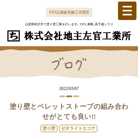
Skip
to
STO正規販売施工代理店
content
山形県米沢市で塗り壁工事を行います。
STO、漆喰、高千穂シラス
2022/03/07
塗り壁とペレットストーブの組み合わ
せがとても良い!!
塗り壁
ゼオライトエコナ