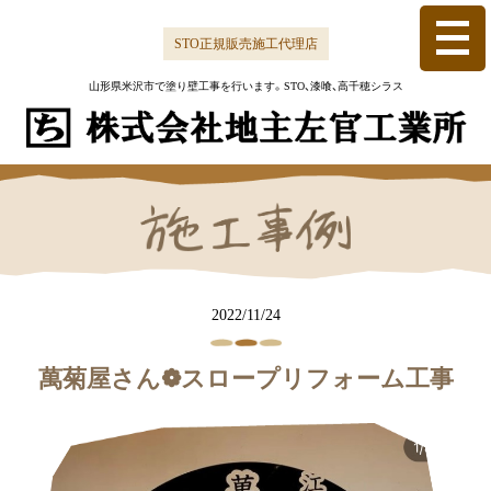
Skip
to
STO正規販売施工代理店
content
山形県米沢市で塗り壁工事を行います。
STO、漆喰、高千穂シラス
2022/11/24
萬菊屋さん❁スロープリフォーム工事