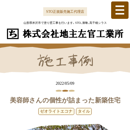
Skip
to
STO正規販売施工代理店
content
山形県米沢市で塗り壁工事を行います。
STO、漆喰、高千穂シラス
2022/05/09
美容師さんの個性が詰まった新築住宅
ゼオライトエコナ
タイル