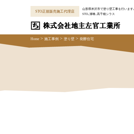
Skip
山形県米沢市で塗り壁工事を行います
to
STO正規販売施工代理店
STO、漆喰、高千穂シラス
content
>
>
>
Home
施工事例
塗り壁
発酵住宅