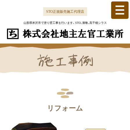
Skip
to
STO正規販売施工代理店
content
山形県米沢市で塗り壁工事を行います。
STO、漆喰、高千穂シラス
リフォーム